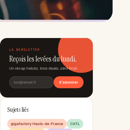
LA NEWSLETTER
Reçois les levées du lundi.
Un récap hebdo, trois deals, zéro bruit.
S'abonner
Sujets liés
gigafactory Hauts-de-France
CATL