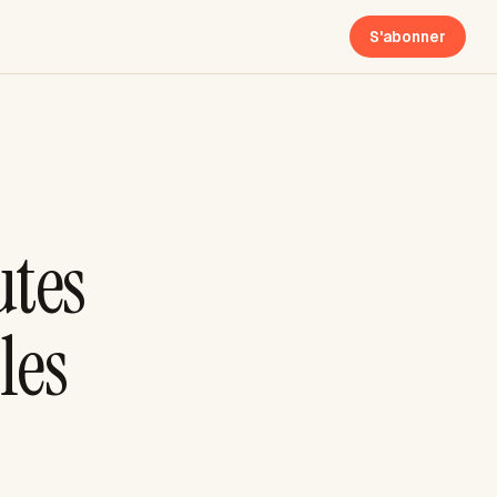
S'abonner
utes
les