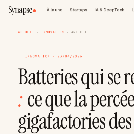
Synapse
À la une
Startups
IA & DeepTech
L
ACCUEIL
›
INNOVATION
›
ARTICLE
INNOVATION · 23/04/2026
Batteries qui se
:
ce que la percé
gigafactories de