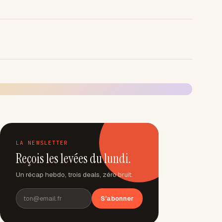
LA NEWSLETTER
Reçois les levées du lundi.
Un récap hebdo, trois deals, zéro bruit.
S'abonner