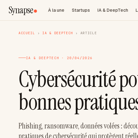
Synapse
À la une
Startups
IA & DeepTech
L
ACCUEIL
›
IA & DEEPTECH
›
ARTICLE
IA & DEEPTECH · 20/04/2026
Cybersécurité p
bonnes pratiques
Phishing, ransomware, données volées : découv
pratiques de cybersécurité qui protègent réel