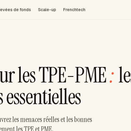
evées de fonds
Scale-up
Frenchtech
our les TPE-PME
:
le
 essentielles
rez les menaces réelles et les bonnes
lement les TPE et PME.