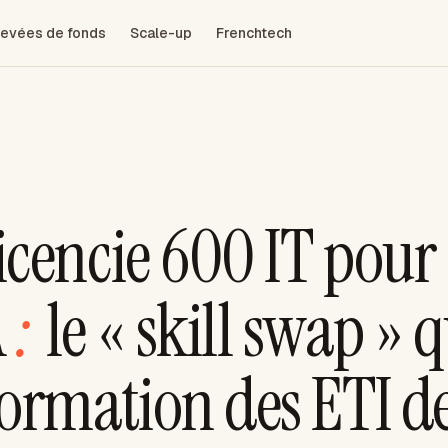
evées de fonds
Scale-up
Frenchtech
icencie 600 IT pour
A
:
le « skill swap » q
formation des ETI d