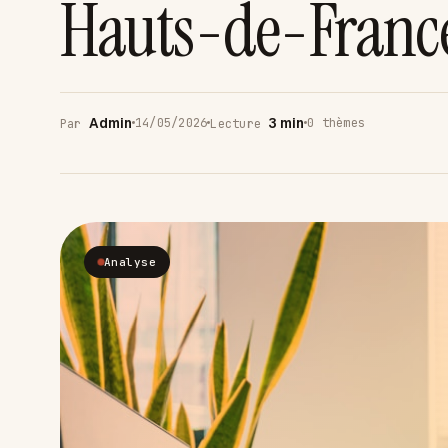
Hauts-de-Franc
Admin
3 min
14/05/2026
0 thèmes
Par
Lecture
Analyse