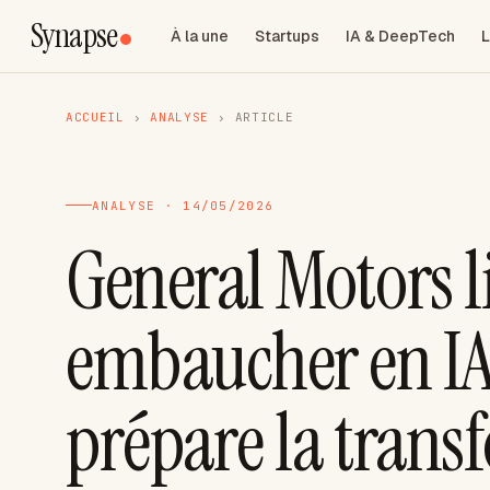
Synapse
À la une
Startups
IA & DeepTech
L
ACCUEIL
›
ANALYSE
›
ARTICLE
ANALYSE · 14/05/2026
General Motors l
embaucher en I
prépare la trans