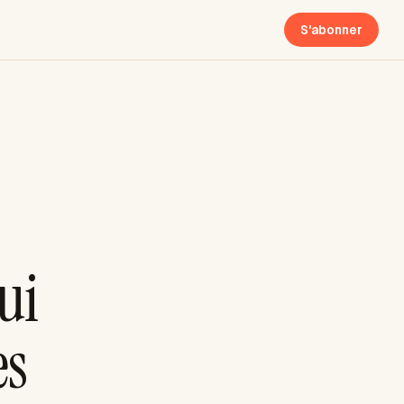
S'abonner
ui
es