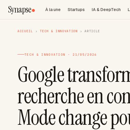
Synapse
À la une
Startups
IA & DeepTech
L
ACCUEIL
›
TECH & INNOVATION
›
ARTICLE
TECH & INNOVATION · 21/05/2026
Google transform
recherche en con
Mode change pour