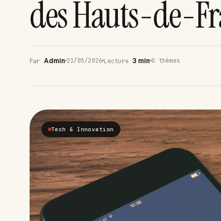
des Hauts-de-Fr
Admin
3 min
21/05/2026
0 thèmes
Par
Lecture
Tech & Innovation