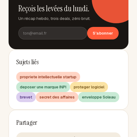
Reçois les levées du lundi.
Un récap hebdo, trois deals, zéro bruit.
S'abonner
Sujets liés
propriete intellectuelle startup
deposer une marque INPI
proteger logiciel
brevet
secret des affaires
enveloppe Soleau
Partager