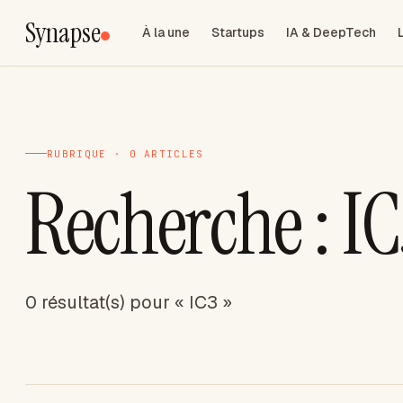
Synapse
À la une
Startups
IA & DeepTech
RUBRIQUE · 0 ARTICLES
Recherche : IC
0 résultat(s) pour « IC3 »