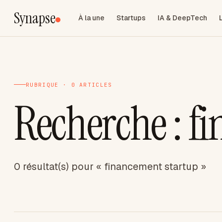
Synapse
À la une
Startups
IA & DeepTech
RUBRIQUE · 0 ARTICLES
Recherche : f
0 résultat(s) pour « financement startup »