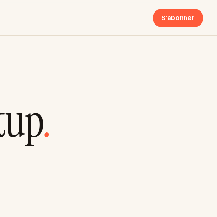
S'abonner
tup
.