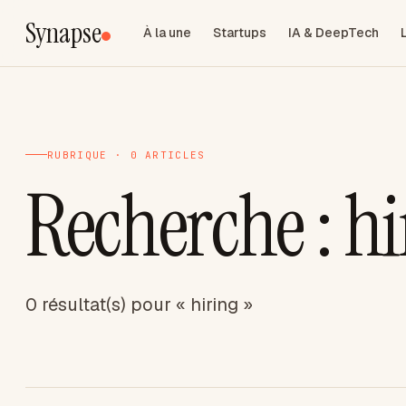
Synapse
À la une
Startups
IA & DeepTech
RUBRIQUE · 0 ARTICLES
Recherche : hi
0 résultat(s) pour « hiring »