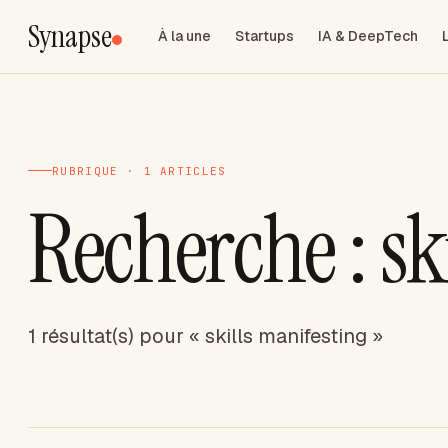
Synapse
À la une
Startups
IA & DeepTech
RUBRIQUE · 1 ARTICLES
Recherche : sk
1 résultat(s) pour « skills manifesting »