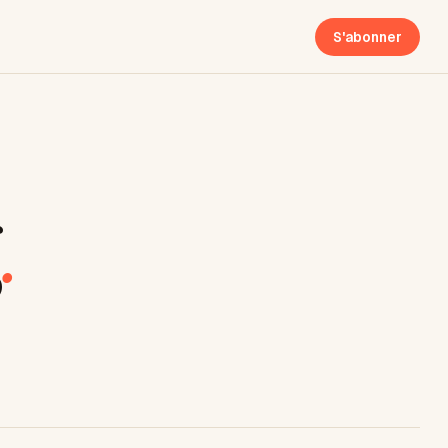
S'abonner
g
.