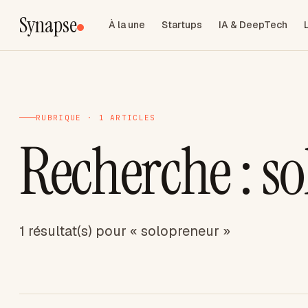
Synapse
À la une
Startups
IA & DeepTech
RUBRIQUE · 1 ARTICLES
Recherche : s
1 résultat(s) pour « solopreneur »