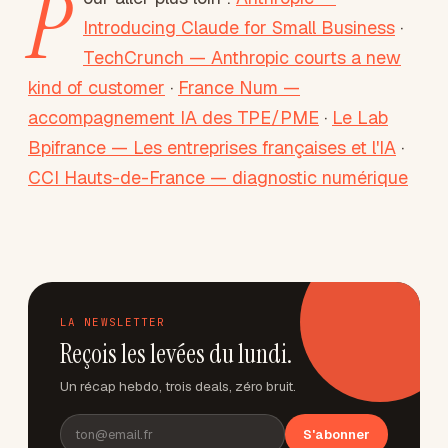
P
Introducing Claude for Small Business
·
TechCrunch — Anthropic courts a new
kind of customer
·
France Num —
accompagnement IA des TPE/PME
·
Le Lab
Bpifrance — Les entreprises françaises et l'IA
·
CCI Hauts-de-France — diagnostic numérique
LA NEWSLETTER
Reçois les levées du lundi.
Un récap hebdo, trois deals, zéro bruit.
S'abonner