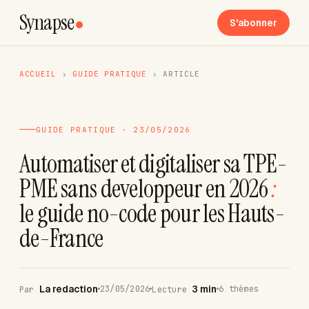
Synapse
S'abonner
ACCUEIL
›
GUIDE PRATIQUE
›
ARTICLE
GUIDE PRATIQUE · 23/05/2026
Automatiser et digitaliser sa TPE-
PME sans developpeur en 2026
:
le guide no-code pour les Hauts-
de-France
La redaction
3 min
23/05/2026
6 thèmes
Par
Lecture