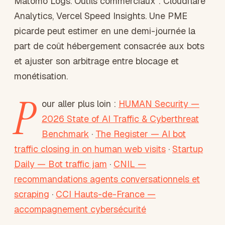
Matomo Logs. Outils commerciaux : Cloudflare
Analytics, Vercel Speed Insights. Une PME
picarde peut estimer en une demi-journée la
part de coût hébergement consacrée aux bots
et ajuster son arbitrage entre blocage et
monétisation.
P
our aller plus loin :
HUMAN Security —
2026 State of AI Traffic & Cyberthreat
Benchmark
·
The Register — AI bot
traffic closing in on human web visits
·
Startup
Daily — Bot traffic jam
·
CNIL —
recommandations agents conversationnels et
scraping
·
CCI Hauts-de-France —
accompagnement cybersécurité