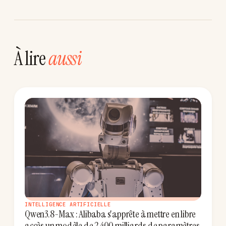
À lire
aussi
INTELLIGENCE ARTIFICIELLE
Qwen3.8-Max : Alibaba s'apprête à mettre en libre
accès un modèle de 2 400 milliards de paramètres