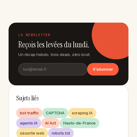
LA NEWSLETTER
Reçois les levées du lundi.
Un récap hebdo, trois deals, zéro bruit.
S'abonner
Sujets liés
bot traffic
CAPTCHA
scraping IA
agents IA
AI Act
Hauts-de-France
sécurité web
robots.txt