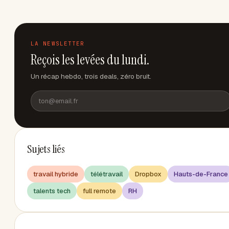
LA NEWSLETTER
Reçois les levées du lundi.
Un récap hebdo, trois deals, zéro bruit.
Sujets liés
travail hybride
télétravail
Dropbox
Hauts-de-France
talents tech
full remote
RH