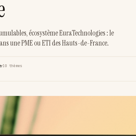
e
cumulables, écosystème EuraTechnologies : le
A dans une PME ou ETI des Hauts-de-France.
n
10 thèmes