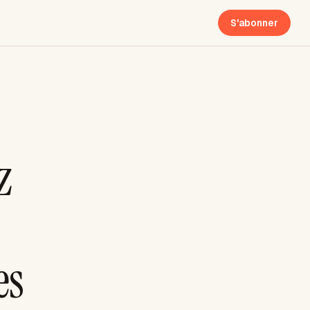
S'abonner
z
es