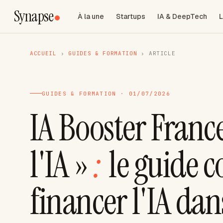
Synapse
À la une
Startups
IA & DeepTech
L
ACCUEIL
›
GUIDES & FORMATION
›
ARTICLE
GUIDES & FORMATION · 01/07/2026
IA Booster Franc
l'IA »
:
le guide 
financer l'IA da