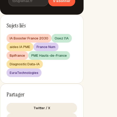
S'abonner
Sujets liés
IA Booster France 2030
Osez l'IA
aides IA PME
France Num
Bpifrance
PME Hauts-de-France
Diagnostic Data-IA
EuraTechnologies
Partager
Twitter / X