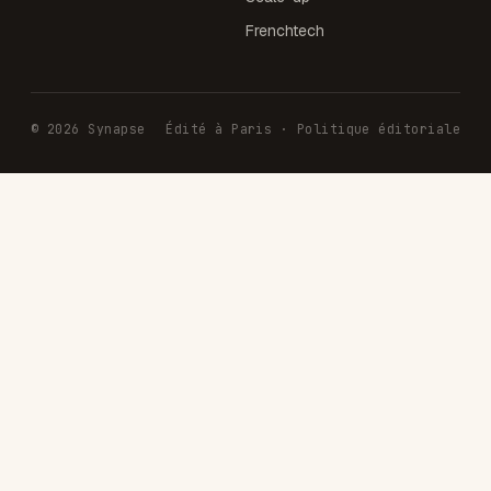
Frenchtech
© 2026 Synapse
Édité à Paris · Politique éditoriale