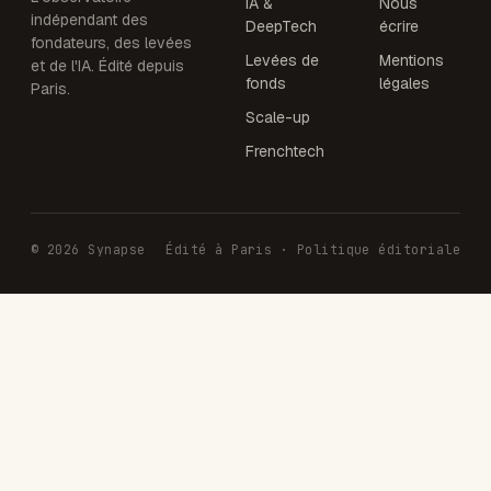
IA &
Nous
indépendant des
DeepTech
écrire
fondateurs, des levées
Levées de
Mentions
et de l'IA. Édité depuis
fonds
légales
Paris.
Scale-up
Frenchtech
© 2026 Synapse
Édité à Paris · Politique éditoriale