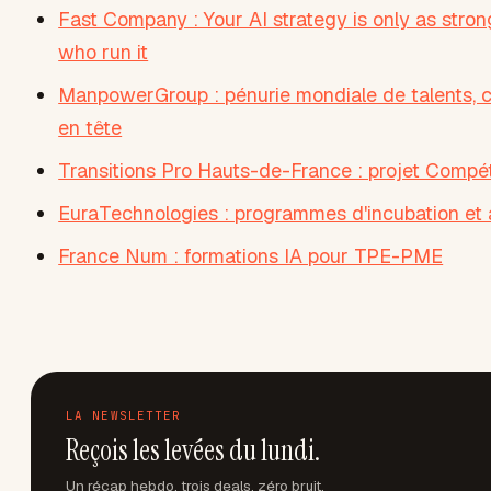
Fast Company : Your AI strategy is only as stron
who run it
ManpowerGroup : pénurie mondiale de talents,
en tête
Transitions Pro Hauts-de-France : projet Compé
EuraTechnologies : programmes d'incubation et 
France Num : formations IA pour TPE-PME
LA NEWSLETTER
Reçois les levées du lundi.
Un récap hebdo, trois deals, zéro bruit.