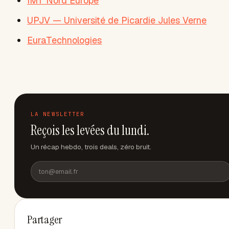
IMT Nord Europe
UPJV — Université de Picardie Jules Verne
EuraTechnologies
LA NEWSLETTER
Reçois les levées du lundi.
Un récap hebdo, trois deals, zéro bruit.
Partager