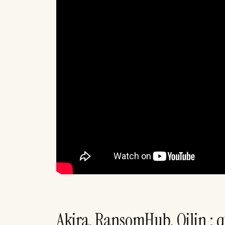
Akira, RansomHub, Qilin : qu