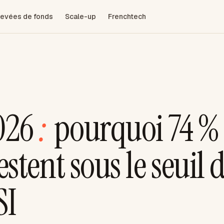
evées de fonds
Scale-up
Frenchtech
026
:
pourquoi 74 %
stent sous le seuil 
SI