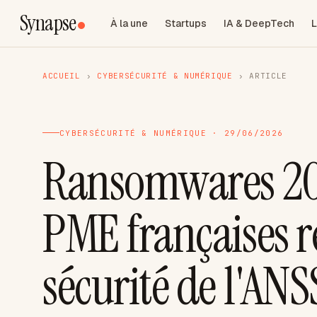
Synapse
À la une
Startups
IA & DeepTech
L
ACCUEIL
›
CYBERSÉCURITÉ & NUMÉRIQUE
›
ARTICLE
CYBERSÉCURITÉ & NUMÉRIQUE · 29/06/2026
Ransomwares 2
PME françaises re
sécurité de l'ANS