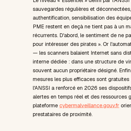
Le niveau « Essentiel » défini par l'ANS
sauvegardes régulières et déconnectées,
authentification, sensibilisation des équ
PME restent en deçà ne tient pas à un ma
récurrents. D'abord, le sentiment de ne p
pour intéresser des pirates ». Or l'automat
— les scanners balaient Internet sans dis
interne dédiée : dans une structure de vin
souvent aucun propriétaire désigné. Enfin,
mesures les plus efficaces sont gratuites
l'ANSSI a renforcé en 2026 ses dispositif
alertes en temps réel et des ressources g
plateforme
cybermalveillance.gouv.fr
orien
prestataires de proximité.