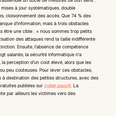
SI rassemble un socle de mesures de bon sens :
 mises à jour systématiques, double
ipes, cloisonnement des accès. Que 74 % des
nque d'information, mais à trois obstacles
as être une cible : « nous sommes trop petits
isation des attaques rend la taille indifférente
tinction. Ensuite, l'absence de compétence
gt salariés, la sécurité informatique n'a
 la perception d'un coût élevé, alors que les
 ou peu coûteuses. Pour lever ces obstacles,
s à destination des petites structures, avec des
ratuites publiées sur
cyber.gouv.fr
. La
te par ailleurs les victimes vers des