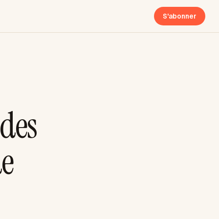
S'abonner
 des
de