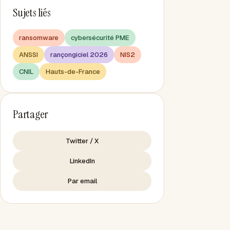
Sujets liés
ransomware
cybersécurité PME
ANSSI
rançongiciel 2026
NIS2
CNIL
Hauts-de-France
Partager
Twitter / X
LinkedIn
Par email