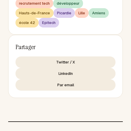
recrutement tech
développeur
Hauts-de-France
Picardie
Lille
Amiens
école 42
Epitech
Partager
Twitter / X
LinkedIn
Par email