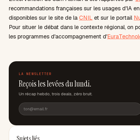
recommandations françaises sur les usages d'IA en 
disponibles sur le site de la
CNIL
et sur le portail
Nu
Pour situer le débat dans le contexte régional, on p
les programmes d'accompagnement d'
EuraTechnol
LA NEWSLETTER
Reçois les levées du lundi.
Un récap hebdo, trois deals, zéro bruit.
Sujets liés